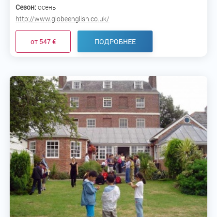
Сезон:
осень
http://www.globeenglish.co.uk/
от 547 €
ПОДРОБНЕЕ