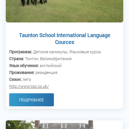
Taunton School International Language
Cources
Программа:
Детские каникулы, Языковые курсы
Страна:
Тонтон, Великобритания
Язык обучения:
английский
Проживание:
резиденция
Сезон:
лето
http://www.tisc.co.uk/
ПОДРОБНЕЕ