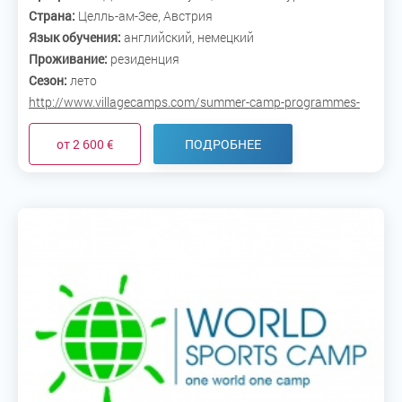
Страна:
Целль-ам-Зее, Австрия
Язык обучения:
английский, немецкий
Проживание:
резиденция
Сезон:
лето
http://www.villagecamps.com/summer-camp-programmes-
in-zell-am-see-austria
от 2 600 €
ПОДРОБНЕЕ