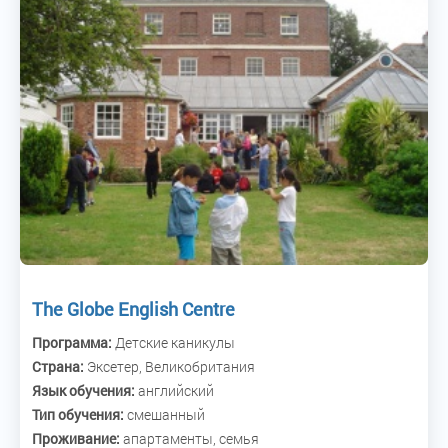
The Globe English Centre
Программа:
Детские каникулы
Страна:
Эксетер, Великобритания
Язык обучения:
английский
Тип обучения:
смешанный
Проживание:
апартаменты, семья