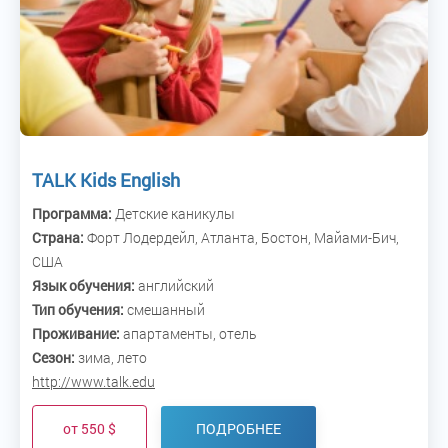
TALK Kids English
Программа:
Детские каникулы
Страна:
Форт Лодердейл, Атланта, Бостон, Майами-Бич,
США
Язык обучения:
английский
Тип обучения:
смешанный
Проживание:
апартаменты, отель
Сезон:
зима, лето
http://www.talk.edu
от 550 $
ПОДРОБНЕЕ