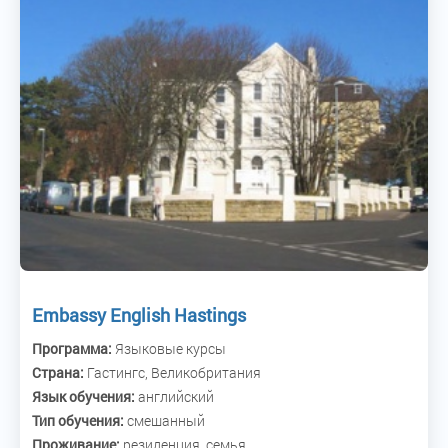
Embassy English Hastings
Программа:
Языковые курсы
Страна:
Гастингс, Великобритания
Язык обучения:
английский
Тип обучения:
смешанный
Проживание:
резиденция, семья