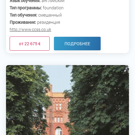
Язык обучения:
английский
Тип программы:
foundation
Тип обучения:
смешанный
Проживание:
резиденция
http://www.ccss.co.uk
от 22 675 €
ПОДРОБНЕЕ