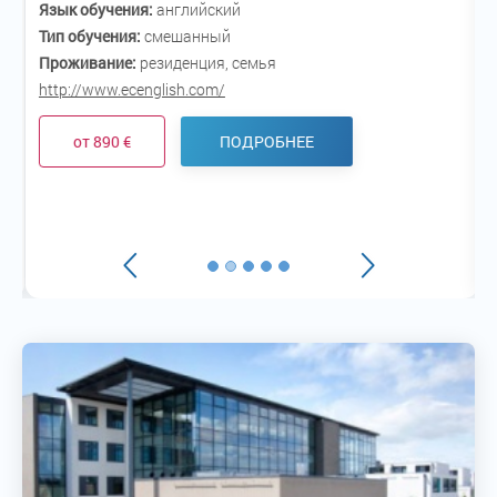
Язык обучения:
английский
Тип обучения:
смешанный
Проживание:
резиденция, семья
http://www.ecenglish.com/
h
от 890 €
ПОДРОБНЕЕ