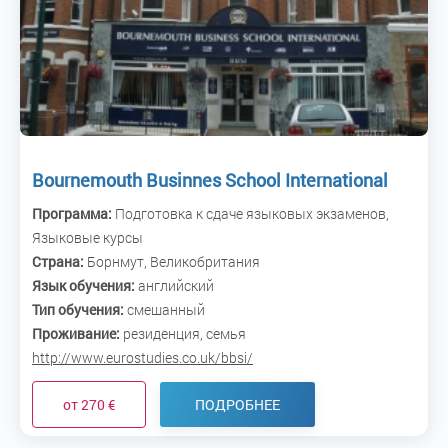
Bournemouth Businnes School International
Программа:
Подготовка к сдаче языковых экзаменов,
Языковые курсы
Страна:
Борнмут, Великобритания
Язык обучения:
английский
Тип обучения:
смешанный
Проживание:
резиденция, семья
http://www.eurostudies.co.uk/bbsi/
от 270 €
ПОДРОБНЕЕ