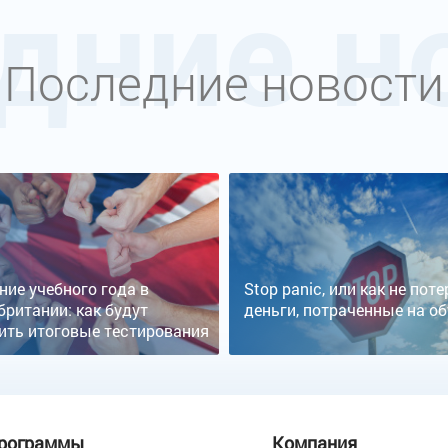
дние н
Последние новости
ние учебного года в
Stop panic, или как не пот
британии: как будут
деньги, потраченные на о
ить итоговые тестирования
рограммы
Компания