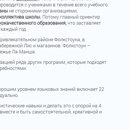
роводится с учениками в течение всего учебного
ваны
не сторонними организациями,
коллектива школы.
Потому главный ориентир
кокачественного образования,
что заставляет
 каждый год.
 привлекательном районе Фолкстоуна, в
абережной Лис и магазинов. Фолкстоун –
режье Ла-Манша.
зацией ряда других программ, которые подходят
требностями:
 хорошим уровнем языковых знаний включает 22
дуально.
тические навыки и делать это с опорой на 4
вместе и быть самостоятельной, креативной и