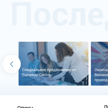
После
Специальное предложение от
Оконча
European Centre
Велико
проход
П
Страны