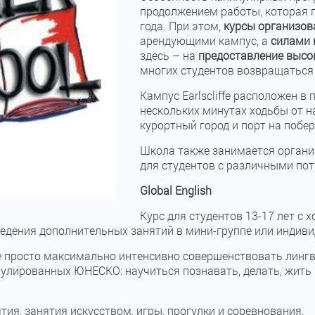
продолжением работы, которая п
года. При этом,
курсы организо
арендующими кампус, а
силами 
здесь – на
предоставление высо
многих студентов возвращаться
Кампус Earlscliffe расположен в
нескольких минутах ходьбы от н
курортный город и порт на побе
Школа также занимается органи
для студентов с различными по
Global English
Курс для студентов 13-17 лет с
едения дополнительных занятий в мини-группе или индиви
просто максимально интенсивно совершенствовать лингвис
улированных ЮНЕСКО: научиться познавать, делать, жить 
ия, занятия искусством, игры, прогулки и соревнования.