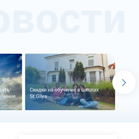
овости
ерять
Скидки на обучение в школах
Скидка
бучение
St.Giles
школах