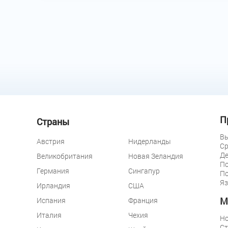
П
Страны
Вы
Австрия
Нидерланды
Ср
Де
Великобритания
Новая Зеландия
По
Германия
Сингапур
По
Яз
Ирландия
США
М
Испания
Франция
Италия
Чехия
Но
Ст