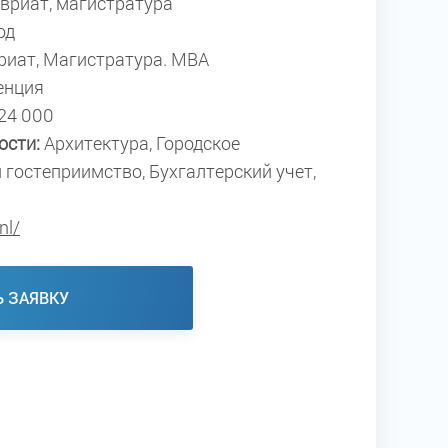
вриат, магистратура
од
риат, Магистратура. МВА
енция
24 000
ости:
Архитектура, Городское
 гостеприимство, Бухгалтерский учет,
nl/
Ь ЗАЯВКУ