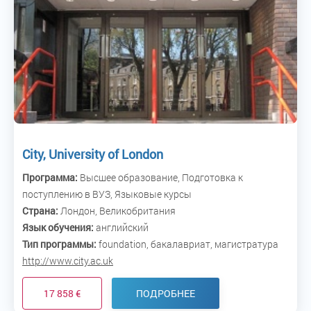
City, University of London
Программа:
Высшее образование, Подготовка к
поступлению в ВУЗ, Языковые курсы
Страна:
Лондон, Великобритания
Язык обучения:
английский
Тип программы:
foundation, бакалавриат, магистратура
http://www.city.ac.uk
17 858 €
ПОДРОБНЕЕ