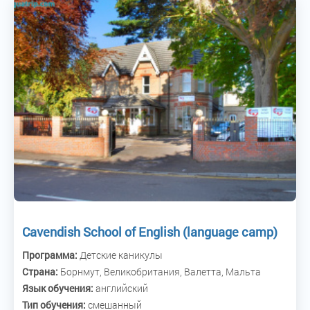
Cavendish School of English (language camp)
Программа:
Детские каникулы
Страна:
Борнмут, Великобритания, Валетта, Мальта
Язык обучения:
английский
Тип обучения:
смешанный