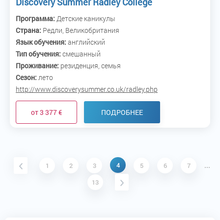
Discovery Summer Radley College
Программа:
Детские каникулы
Страна:
Редли, Великобритания
Язык обучения:
английский
Тип обучения:
смешанный
Проживание:
резиденция, семья
Сезон:
лето
http://www.discoverysummer.co.uk/radley.php
от 3 377 €
ПОДРОБНЕЕ
4
1
2
3
5
6
7
...
13