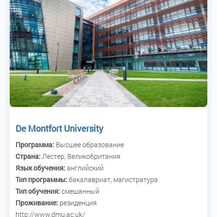
De Montfort University
Программа:
Высшее образование
Страна:
Лестер, Великобритания
Язык обучения:
английский
Тип программы:
бакалавриат, магистратура
Тип обучения:
смешанный
Проживание:
резиденция
http://www.dmu.ac.uk/